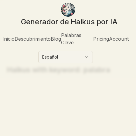
Generador de Haikus por IA
Palabras
Inicio
Descubrimiento
Blog
Pricing
Account
Clave
Español
Haikus with keyword:
palabra