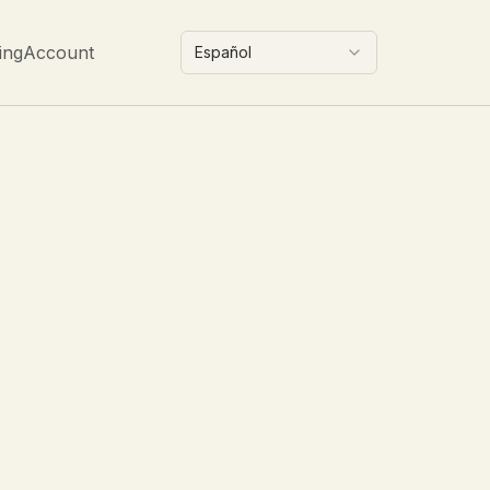
ing
Account
Español