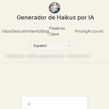
Generador de Haikus por IA
Palabras
Inicio
Descubrimiento
Blog
Pricing
Account
Clave
Español
Haikus with keyword:
invierno