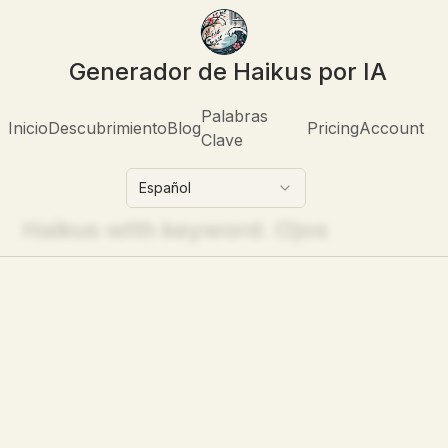
Generador de Haikus por IA
Palabras
Inicio
Descubrimiento
Blog
Pricing
Account
Clave
Español
Haikus with keyword:
Ojos