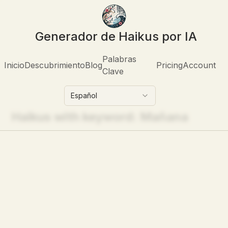
Generador de Haikus por IA
Palabras
Inicio
Descubrimiento
Blog
Pricing
Account
Clave
Español
Haikus with keyword:
Mañana