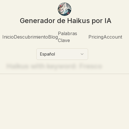
Generador de Haikus por IA
Palabras
Inicio
Descubrimiento
Blog
Pricing
Account
Clave
Español
Haikus with keyword:
Fresco